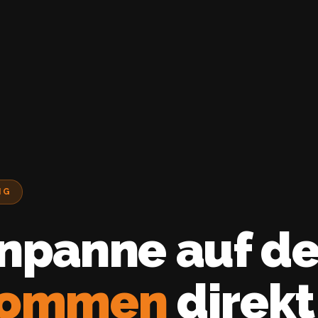
NG
npanne auf de
kommen
direkt