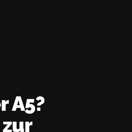
r A5?
 zur