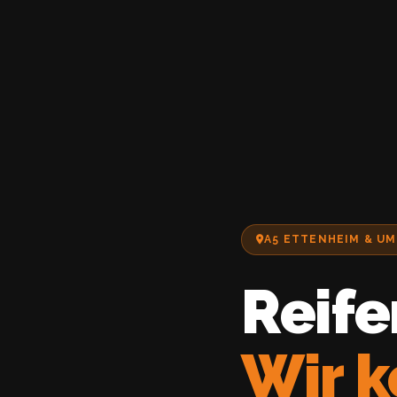
A5 ETTENHEIM & U
Reife
Wir 