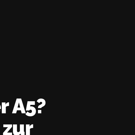
r A5?
 zur