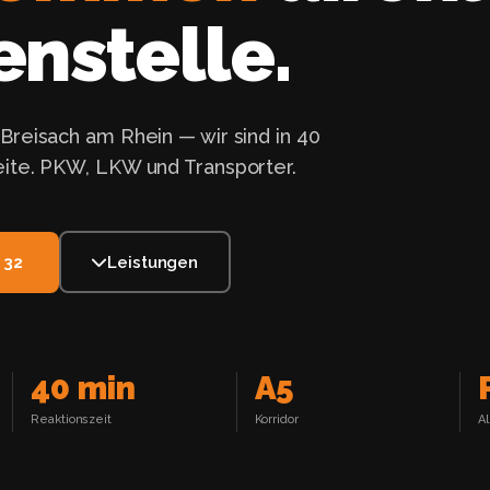
nstelle.
Breisach am Rhein — wir sind in 40
eite. PKW, LKW und Transporter.
 32
Leistungen
40 min
A5
Reaktionszeit
Korridor
A