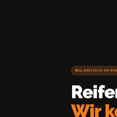
A5 BREISACH AM R
Reife
Wir 