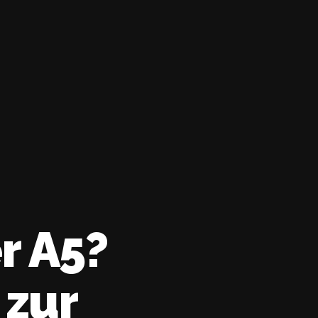
r A5?
 zur