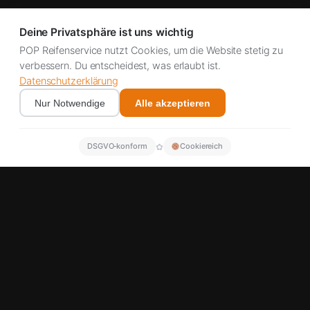
Deine Privatsphäre ist uns wichtig
POP Reifenservice nutzt Cookies, um die Website stetig zu
verbessern. Du entscheidest, was erlaubt ist.
Datenschutzerklärung
Nur Notwendige
Alle akzeptieren
✿
DSGVO‑konform
Cookiereich
Partener Michelin, Continental, Bridgestone & Goodyear
Coridorul A5 24/7
Peste 500 de clienți mulțumiți
Intervenție imediată posibilă