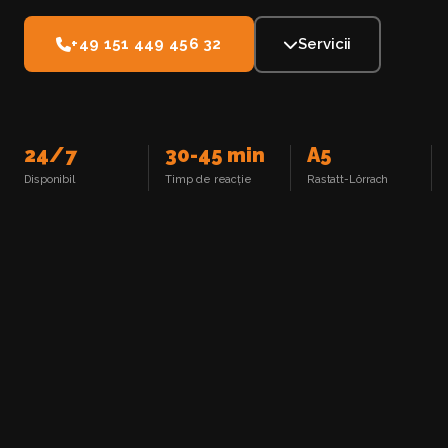
+49 151 449 456 32
Servicii
24/7
30-45 min
A5
Disponibil
Timp de reacție
Rastatt-Lörrach