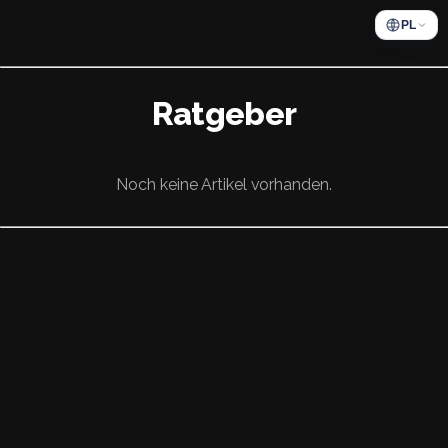
POP Reifenservice
PL
Mobiler Reifenwechsel & Pannenhilfe – Lahr & A5-Korridor
Ratgeber
Noch keine Artikel vorhanden.
POP Reifenservice is proudly powered by
WordPress